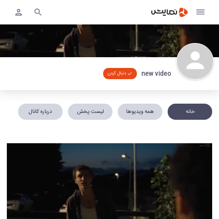
new video
دنبال کردن
خانه
همه ویدیوها
لیست پخش
درباره کانال