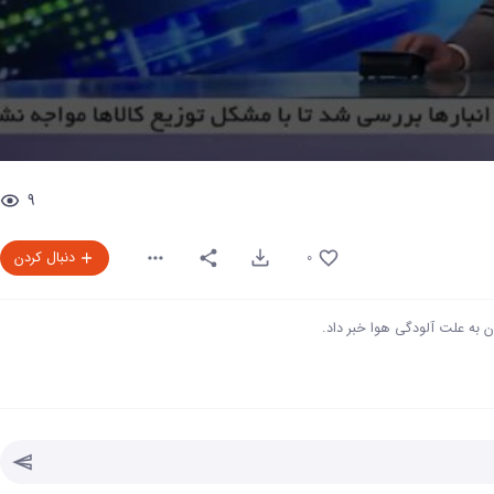
0
seconds
9
of
0
seconds
Volume
90%
0
دنبال کردن
ان به علت آلودگی هوا خبر داد.