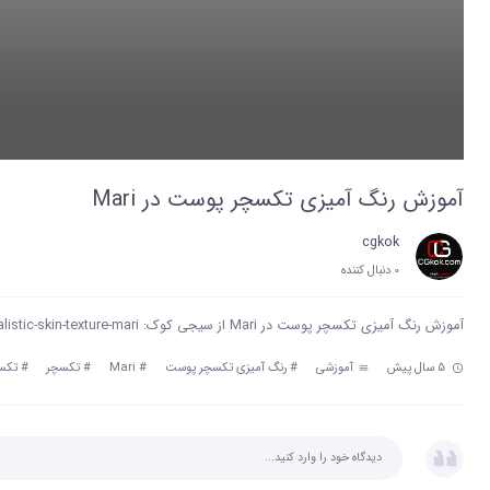
آموزش رنگ آمیزی تکسچر پوست در Mari
cgkok
0 دنبال‌ کننده
آموزش رنگ آمیزی تکسچر پوست در Mari از سیجی کوک: https://cgkok.com/cg/painting-realistic-skin-texture-mari/
5 سال پیش
آموزشی
#
رنگ آمیزی تکسچر پوست
#
Mari
#
تکسچر
#
تکس