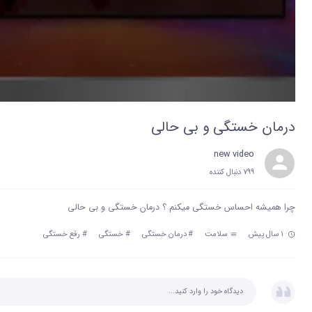
درمان خستگی و بی حالی
new video
799 دنبال‌ کننده
چرا همیشه احساس خستگی میکنم ؟ درمان خستگی و بی حالی
1 سال پیش
سلامت
#
درمان خستگی
#
خستگی
#
رفع خستگی