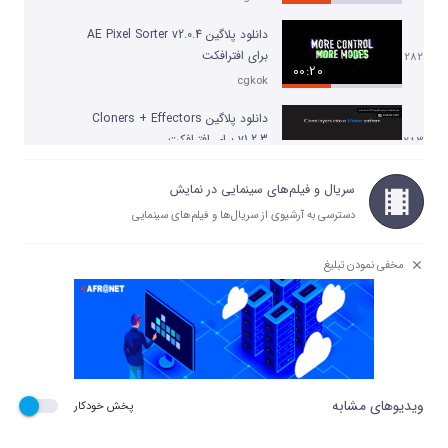
دانلود پلاگین AE Pixel Sorter v2.0.4
برای افترافکت
282
00:20
cgkok
دانلود پلاگین Cloners + Effectors
v1.2.3 برای افترافکت
283
01:23
cgkok
سریال و فیلم‌های سینمایی در نمایش
دانلود پلاگین Limber v1.5.1 برای
دسترسی به آرشیوی از سریال‌ها و فیلم‌های سینمایی
افترافکت
284
00:50
cgkok
مخفی نمودن تبلیغ
دانلود پلاگین XFormer v2.5.1 برای تری
دی مکس
285
04:37
cgkok
دانلود پلاگین AEInfoGraphics 2.0.3
برای افترافکت
286
ویدیوهای مشابه
پخش خودکار
00:48
cgkok