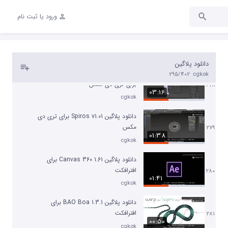
03:36
cgkok
ورود یا ثبت نام
دانلود پلاگین TurboSplines v1.07 برای
تری دی مکس
277
02:51
cgkok
دانلود پلاگین
دانلود پلاگین Spline Combiner v1.01
295/402
cgkok
برای تری دی مکس
278
03:16
cgkok
دانلود پلاگین Spiros v1.01 برای تری دی
مکس
279
01:38
cgkok
دانلود پلاگین Canvas 360 1.61 برای
افترافکت
280
01:41
cgkok
دانلود پلاگین BAO Boa 1.3.1 برای
افترافکت
281
00:50
cgkok