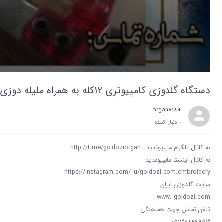
دستگاه گلدوزی کامپیوتری 12کله به همراه ملیله دوزی
organ7189
0 دنبال‌ کننده
به کانال تلگرام مابپیوندید : http://t.me/goldoziorgan
به کانال اینستا مابپیوندید:
https://instagram.com/_u/goldozi.com.embroidery
سایت گلدوزان ایران:
www. goldozi.com
تلفن تماس جهت هماهنگی:
05138849953