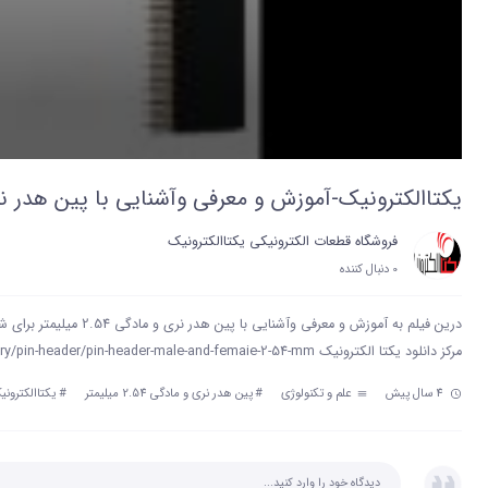
یکتاالکترونیک-آموزش و معرفی وآشنایی با پین هدر نری و مادگی
فروشگاه قطعات الکترونیکی یکتاالکترونیک
0 دنبال‌ کننده
درین فیلم به آموزش و معرفی وآشنایی با پین هدر نری و مادگی 2.54 میلیمتر برای شما عزیزان پرداختیم .
مرکز دانلود یکتا الکترونیک https://yektaelectronic.ir/product-category/pin-header/pin-header-male-and-femaie-2-54-mm/
4 سال پیش
علم و تکنولوژی
#
پین هدر نری و مادگی 2.54 میلیمتر
#
یکتاالکترونی