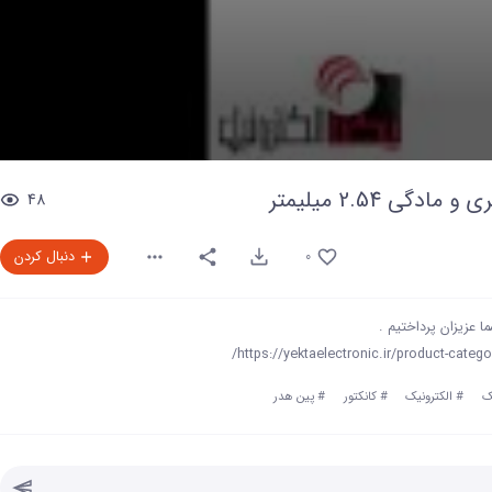
0
seconds
 2.54 میلیمتر
48
of
0
seconds
Volume
90%
0
دنبال کردن
ک
#
الکترونیک
#
کانکتور
#
پین هدر