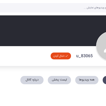
u_83065
دنبال کردن
همه ویدیوها
لیست پخش
درباره کانال