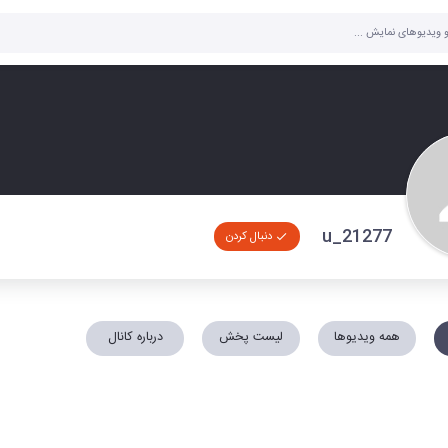
u_21277
دنبال کردن
همه ویدیوها
لیست پخش
درباره کانال