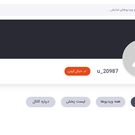
u_20987
دنبال کردن
همه ویدیوها
لیست پخش
درباره کانال