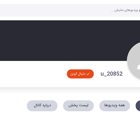
u_20852
دنبال کردن
همه ویدیوها
لیست پخش
درباره کانال