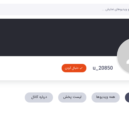
u_20850
دنبال کردن
همه ویدیوها
لیست پخش
درباره کانال