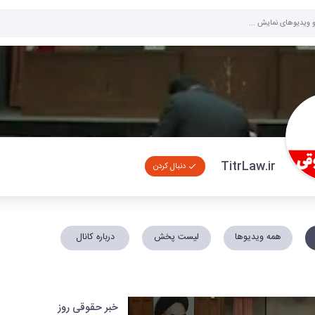
TitrLaw.ir
دنبال کردن
همه ویدیوها
لیست پخش
درباره کانال
خبر حقوقی روز