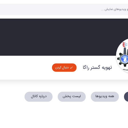
تهویه گستر راگا
دنبال کردن
همه ویدیوها
لیست پخش
درباره کانال