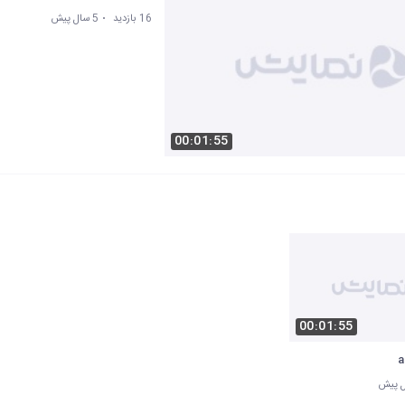
16 بازدید
5 سال پیش
00:01:55
00:01:55