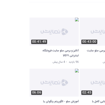
00:41:49
00:43:00
 برسی سئو سایت
آنالیز و برسی سئو سایت فروشگاه
اینترنتی ۱۹کالا
96 بازدید
4 سال پیش
06:06
02:45
یی کامل با
آموزش سئو - الگوریتم پنگوئن یا