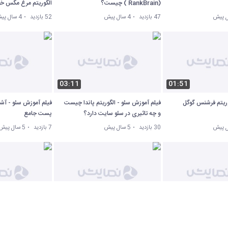
(RankBrain ) چیست؟
الگوریتم مرغ مگس خو
47 بازدید
4 سال پیش
52 بازدید
4 سال پیش
03:11
01:51
وریتم فرشنس گوگل
فیلم آموزش سئو - الگوریتم پاندا چیست
فیلم آموزش سئو - آشن
و چه تاثیری در سئو سایت دارد؟
پست جامع
30 بازدید
5 سال پیش
7 بازدید
5 سال پیش
03:42
03:04
ش سئو - 5 افزونه سئو مرورگر
فیلم آموزش سئو - 3 ابزار برای تست
فیلم آموزش سئو - دلی
سرعت سایت
صفحات اشتباه در گوگ