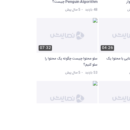
ار
Penguin Algorithm چیست؟
48 بازدید
5 سال پیش
07:32
04:26
ایی با محتوا یک
سئو محتوا چیست چگونه یک محتوا را
سئو کنیم؟
53 بازدید
5 سال پیش
02:31
03:22
ل رتبه گرفتن
آموزش سئو - معرفی انواع لینک ها
ل
Follow , Nofollow , UGC و