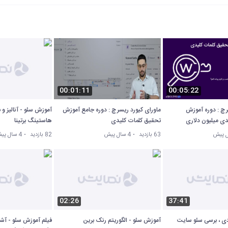
00:01:11
00:05:22
رچ : دوره آموزش
ماورای کیورد ریسرچ : دوره جامع آموزش
آموزش سئو - آنالیز و
دی میلیون دلاری
تحقیق کلمات کلیدی
هاستینگ برتینا
63 بازدید
4 سال پیش
82 بازدید
4 سال پیش
02:26
37:41
بودی ، برسی سئو سایت
آموزش سئو - الگوریتم رنک برین
فیلم آموزش سئو - آشنا