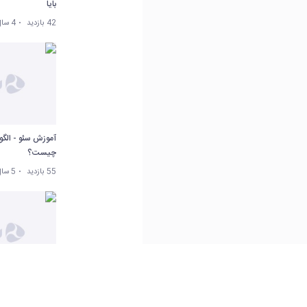
بایا
42 بازدید
4 سال پیش
آموزش سئو - الگ
چیست؟
55 بازدید
5 سال پیش
آموز
chrome برای سئو کارها