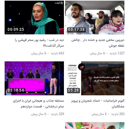
00:09:25
00:17:38
دوربین مخفی جدید و خنده دار ...چالش
دید در شب - رشید پور سحر قریشی را
نقطه جوش
سرکار گذاشت!!!
1327 بازدید
6 سال پیش
643 بازدید
6 سال پیش
01:18:56
55:29
آلبوم خراسانیات - استاد شجریان و پرویز
مسابقه جذاب و هیجانی ایران با اجرای
مشکاتیان
سام درخشانی - قسمت دوازدهم
283 بازدید
6 سال پیش
329 بازدید
6 سال پیش