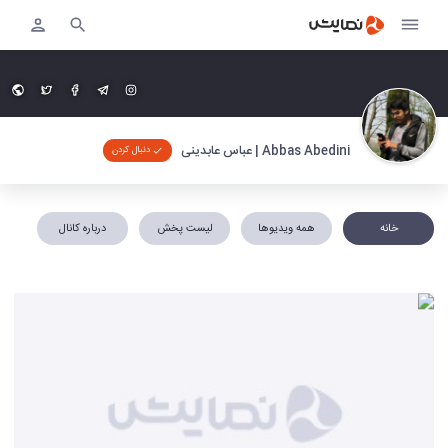
Abbas Abedini | عباس عابدینی
دنبال کردن
خانه
همه ویدیوها
لیست پخش
درباره کانال